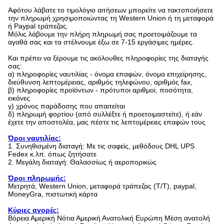
Αφότου λάβατε το τιμολόγιο αιτήσεων μπορείτε να τακτοποιήσετε
την πληρωμή χρησιμοποιώντας τη Western Union ή τη μεταφορά
ή Paypal τράπεζας.
Μόλις λάβουμε την πλήρη πληρωμή σας προετοιμάζουμε τα
αγαθά σας και τα στέλνουμε έξω σε 7-15 εργάσιμες ημέρες.
Και πρέπει να ξέρουμε τις ακόλουθες πληροφορίες της διαταγής
σας:
α) πληροφορίες ναυτιλίας - όνομα επαφών, όνομα επιχείρησης,
διεύθυνση λεπτομέρειας, αριθμός τηλεφώνου, αριθμός fax,
β) πληροφορίες προϊόντων - πρότυποι αριθμοί, ποσότητα,
εικόνες
γ) χρόνος παράδοσης που απαιτείται
δ) πληρωμή φορτίου (από συλλέξτε ή προετοιμαστείτε), ή εάν
έχετε την αποστολέα, μας πέστε τις λεπτομέρειες επαφών τους
Όροι ναυτιλίας:
1. Συνηθισμένη διαταγή: Με τις σαφείς, μεθόδους DHL UPS
Fedex κ.λπ. όπως ζητήσατε
2. Μεγάλη διαταγή: Θαλασσίως ή αεροπορικώς
Όροι πληρωμής:
Μετρητά, Western Union, μεταφορά τράπεζας (T/T), paypal,
MoneyGra, πιστωτική κάρτα
Κύριες αγορές:
Βόρεια Αμερική Νότια Αμερική Ανατολική Ευρώπη Μέση ανατολή