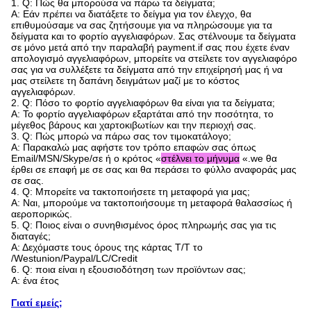
1. Q: Πώς θα μπορούσα να πάρω τα δείγματα;
Α: Εάν πρέπει να διατάξετε το δείγμα για τον έλεγχο, θα
επιθυμούσαμε να σας ζητήσουμε για να πληρώσουμε για τα
δείγματα και το φορτίο αγγελιαφόρων. Σας στέλνουμε τα δείγματα
σε μόνο μετά από την παραλαβή payment.if σας που έχετε έναν
απολογισμό αγγελιαφόρων, μπορείτε να στείλετε τον αγγελιαφόρο
σας για να συλλέξετε τα δείγματα από την επιχείρησή μας ή να
μας στείλετε τη δαπάνη δειγμάτων μαζί με το κόστος
αγγελιαφόρων.
2. Q: Πόσο το φορτίο αγγελιαφόρων θα είναι για τα δείγματα;
Α: Το φορτίο αγγελιαφόρων εξαρτάται από την ποσότητα, το
μέγεθος βάρους και χαρτοκιβωτίων και την περιοχή σας.
3. Q: Πώς μπορώ να πάρω σας τον τιμοκατάλογο;
Α: Παρακαλώ μας αφήστε τον τρόπο επαφών σας όπως
Email/MSN/Skype/σε ή ο κρότος «
στέλνει το μήνυμα
«.we θα
έρθει σε επαφή με σε σας και θα περάσει το φύλλο αναφοράς μας
σε σας.
4. Q: Μπορείτε να τακτοποιήσετε τη μεταφορά για μας;
Α: Ναι, μπορούμε να τακτοποιήσουμε τη μεταφορά θαλασσίως ή
αεροπορικώς.
5. Q: Ποιος είναι ο συνηθισμένος όρος πληρωμής σας για τις
διαταγές;
Α: Δεχόμαστε τους όρους της κάρτας T/T το
/Westunion/Paypal/LC/Credit
6. Q: ποια είναι η εξουσιοδότηση των προϊόντων σας;
Α: ένα έτος
Γιατί εμείς;