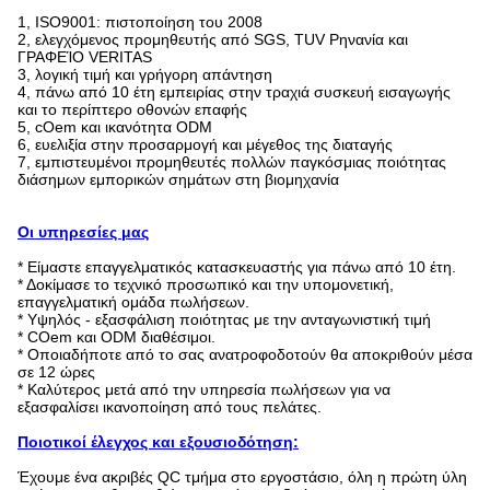
1, ISO9001: πιστοποίηση του 2008
2, ελεγχόμενος προμηθευτής από SGS, TUV Ρηνανία και
ΓΡΑΦΕΊΟ VERITAS
3, λογική τιμή και γρήγορη απάντηση
4, πάνω από 10 έτη εμπειρίας στην τραχιά συσκευή εισαγωγής
και το περίπτερο οθονών επαφής
5, cOem και ικανότητα ODM
6, ευελιξία στην προσαρμογή και μέγεθος της διαταγής
7, εμπιστευμένοι προμηθευτές πολλών παγκόσμιας ποιότητας
διάσημων εμπορικών σημάτων στη βιομηχανία
Οι υπηρεσίες μας
* Είμαστε επαγγελματικός κατασκευαστής για πάνω από 10 έτη.
* Δοκίμασε το τεχνικό προσωπικό και την υπομονετική,
επαγγελματική ομάδα πωλήσεων.
* Υψηλός - εξασφάλιση ποιότητας με την ανταγωνιστική τιμή
* COem και ODM διαθέσιμοι.
* Οποιαδήποτε από το σας ανατροφοδοτούν θα αποκριθούν μέσα
σε 12 ώρες
* Καλύτερος μετά από την υπηρεσία πωλήσεων για να
εξασφαλίσει ικανοποίηση από τους πελάτες.
Ποιοτικοί έλεγχος και εξουσιοδότηση:
Έχουμε ένα ακριβές QC τμήμα στο εργοστάσιο, όλη η πρώτη ύλη