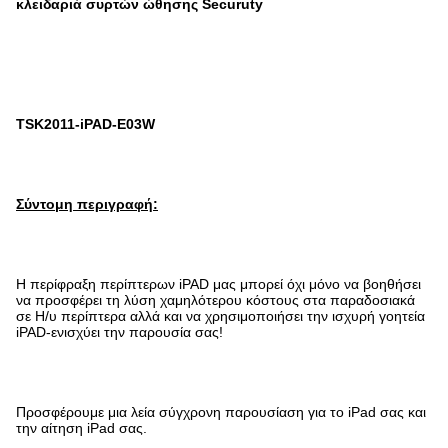
κλειδαριά συρτών ώθησης Securuty
TSK2011-iPAD-E03W
Σύντομη περιγραφή:
Η περίφραξη περίπτερων iPAD μας μπορεί όχι μόνο να βοηθήσει
να προσφέρει τη λύση χαμηλότερου κόστους στα παραδοσιακά
σε Η/υ περίπτερα αλλά και να χρησιμοποιήσει την ισχυρή γοητεία
iPAD-ενισχύει την παρουσία σας!
Προσφέρουμε μια λεία σύγχρονη παρουσίαση για το iPad σας και
την αίτηση iPad σας.