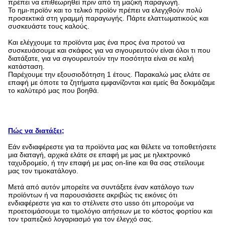
πρέπει να επιθεωρηθεί πριν από τη μαζική παραγωγή.
Το ημι-προϊόν και το τελικό προϊόν πρέπει να ελεγχθούν πολύ
προσεκτικά στη γραμμή παραγωγής. Πάρτε ελαττωματικούς και
συσκευάστε τους καλούς.
Και ελέγχουμε τα προϊόντα μας ένα προς ένα προτού να
συσκευάσουμε και σκάφος για να σιγουρευτούν είναι όλοι τι που
διατάξατε, για να σιγουρευτούν την ποσότητα είναι σε καλή
κατάσταση.
Παρέχουμε την εξουσιοδότηση 1 έτους. Παρακαλώ μας ελάτε σε
επαφή με όποτε τα ζητήματα εμφανίζονται και εμείς θα δοκιμάζαμε
το καλύτερό μας που βοηθά.
Πώς να διατάξει;
Εάν ενδιαφέρεστε για τα προϊόντα μας και θέλετε να τοποθετήσετε
μια διαταγή, αρχικά ελάτε σε επαφή με μας με ηλεκτρονικό
ταχυδρομείο, ή την επαφή με μας on-line και θα σας στείλουμε
μας τον τιμοκατάλογο.
Μετά από αυτόν μπορείτε να συντάξετε έναν κατάλογο των
προϊόντων ή να παρουσιάσετε ακριβώς τις εικόνες ότι
ενδιαφέρεστε για και το στέλνετε στο usso ότι μπορούμε να
προετοιμάσουμε το τιμολόγιο αιτήσεων με το κόστος φορτίου και
τον τραπεζικό λογαριασμό για τον έλεγχό σας.