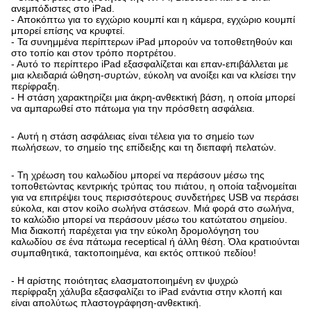
ανεμπόδιστες στο iPad.
- Αποκόπτω για το εγχώριο κουμπί και η κάμερα, εγχώριο κουμπί
μπορεί επίσης να κρυφτεί.
- Τα συνημμένα περίπτερων iPad μπορούν να τοποθετηθούν και
στο τοπίο και στον τρόπο πορτρέτου.
- Αυτό το περίπτερο iPad εξασφαλίζεται και επαν-επιβάλλεται με
μια κλειδαριά ώθηση-συρτών, εύκολη να ανοίξει και να κλείσει την
περίφραξη.
- Η στάση χαρακτηρίζει μια άκρη-ανθεκτική βάση, η οποία μπορεί
να αμπαρωθεί στο πάτωμα για την πρόσθετη ασφάλεια.
- Αυτή η στάση ασφάλειας είναι τέλεια για το σημείο των
πωλήσεων, το σημείο της επίδειξης και τη διεπαφή πελατών.
- Τη χρέωση του καλωδίου μπορεί να περάσουν μέσω της
τοποθετώντας κεντρικής τρύπας του πιάτου, η οποία ταξινομείται
για να επιτρέψει τους περισσότερους συνδετήρες USB να περάσει
εύκολα, και στον κοίλο σωλήνα στάσεων. Μιά φορά στο σωλήνα,
το καλώδιο μπορεί να περάσουν μέσω του κατώτατου σημείου.
Μια διακοπή παρέχεται για την εύκολη δρομολόγηση του
καλωδίου σε ένα πάτωμα receptical ή άλλη θέση. Όλα κρατιούνται
συμπαθητικά, τακτοποιημένα, και εκτός οπτικού πεδίου!
- Η αρίστης ποιότητας ελασματοποιημένη εν ψυχρώ
περίφραξη χάλυβα εξασφαλίζει το iPad ενάντια στην κλοπή και
είναι απολύτως πλαστογράφηση-ανθεκτική.