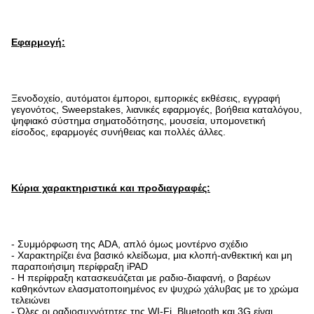
Εφαρμογή:
Ξενοδοχείο, αυτόματοι έμποροι, εμπορικές εκθέσεις, εγγραφή
γεγονότος, Sweepstakes, λιανικές εφαρμογές, βοήθεια καταλόγου,
ψηφιακό σύστημα σηματοδότησης, μουσεία, υπομονετική
είσοδος, εφαρμογές συνήθειας και πολλές άλλες.
Κύρια χαρακτηριστικά και προδιαγραφές:
- Συμμόρφωση της ADA, απλό όμως μοντέρνο σχέδιο
- Χαρακτηρίζει ένα βασικό κλείδωμα, μια κλοπή-ανθεκτική και μη
παραποιήσιμη περίφραξη iPAD
- Η περίφραξη κατασκευάζεται με ραδιο-διαφανή, ο βαρέων
καθηκόντων ελασματοποιημένος εν ψυχρώ χάλυβας με το χρώμα
τελειώνει
- Όλες οι ραδιοσυχνότητες της WI-Fi, Bluetooth και 3G είναι