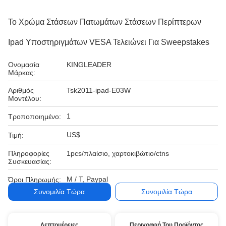
Το Χρώμα Στάσεων Πατωμάτων Στάσεων Περίπτερων
Ipad Υποστηριγμάτων VESA Τελειώνει Για Sweepstakes
Ονομασία
KINGLEADER
Μάρκας:
Αριθμός
Tsk2011-ipad-E03W
Μοντέλου:
1
Τροποποιημένο:
US$
Τιμή:
Πληροφορίες
1pcs/πλαίσιο, χαρτοκιβώτιο/ctns
Συσκευασίας:
Μ / Τ, Paypal
Όροι Πληρωμής:
Συνομιλία Τώρα
Συνομιλία Τώρα
Λεπτομέρειες
Περιγραφή Του Προϊόντος