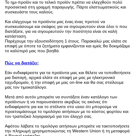
Το ημι-προϊόν και το τελικό προϊόν πρέπει να ελεγχθούν πολύ
προσεκτικά στη γραμμή παραγωγής. Πάρτε ελαττωματικούς και
συσκευάστε τους καλούς.
Και ελέγχουμε τα προϊόντα μας ένας-ένας προτού να
συσκευάσουμε και σκάφος για να σιγουρευτούν είναι όλοι τι που
διατάξατε, για να σιγουρευτούν την ποσότητα είναι σε καλή
κατάσταση.
Παρέχουμε την εξουσιοδότηση 1 έτους. Παρακαλώ μας ελάτε σε
επαφή με όποτε τα ζητήματα εμφανίζονται και εμείς θα δοκιμάζαμε
το καλύτερό μας που βοηθά.
Πώς να διατάξει;
Εάν ενδιαφέρεστε για τα προϊόντα μας και θέλετε να τοποθετήσετε
μια διαταγή, αρχικά ελάτε σε επαφή με μας με ηλεκτρονικό
ταχυδρομείο, ή την επαφή με μας on-line και θα σας στείλουμε
μας τον τιμοκατάλογο.
Μετά από αυτόν μπορείτε να συντάξετε έναν κατάλογο των
προϊόντων ή να παρουσιάσετε ακριβώς τις εικόνες ότι
ενδιαφέρεστε για και το στέλνετε στο usso ότι μπορούμε να
προετοιμάσουμε το τιμολόγιο αιτήσεων με το κόστος φορτίου και
τον τραπεζικό λογαριασμό για τον έλεγχό σας.
Αφότου λάβατε το τιμολόγιο αιτήσεων μπορείτε να τακτοποιήσετε
την πληρωμή χρησιμοποιώντας τη Western Union ή τη μεταφορά
ή Paypal τράπεζας.