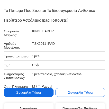
Το Πάτωμα Που Στέκεται Το Ιδιοσυγκρασία-Ανθεκτικό
Περίπτερο Ασφάλειας Ipad Τοποθετεί
Ονομασία
KINGLEADER
Μάρκας:
Αριθμός
TSK2011-iPAD
Μοντέλου:
1pcs
Τροποποιημένο:
US$
Τιμή:
Πληροφορίες
1pcs/πλαίσιο, χαρτοκιβώτιο/ctns
Συσκευασίας:
Μ / Τ, Paypal
Όροι Πληρωμής:
Συνομιλία Τώρα
Συνομιλία Τώρα
Λεπτομέρειες
Περιγραφή Του Προϊόντος