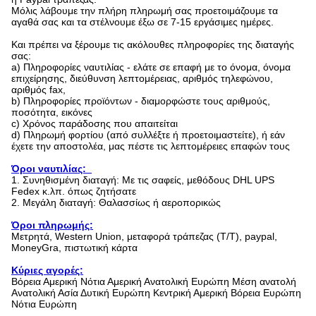
Μόλις λάβουμε την πλήρη πληρωμή σας προετοιμάζουμε τα
αγαθά σας και τα στέλνουμε έξω σε 7-15 εργάσιμες ημέρες.
Και πρέπει να ξέρουμε τις ακόλουθες πληροφορίες της διαταγής
σας:
a)
Πληροφορίες ναυτιλίας - ελάτε σε επαφή με το όνομα, όνομα
επιχείρησης, διεύθυνση λεπτομέρειας, αριθμός τηλεφώνου,
αριθμός fax,
b)
Πληροφορίες προϊόντων - διαμορφώστε τους αριθμούς,
ποσότητα, εικόνες
c)
Χρόνος παράδοσης που απαιτείται
d)
Πληρωμή φορτίου (από συλλέξτε ή προετοιμαστείτε), ή εάν
έχετε την αποστολέα, μας πέστε τις λεπτομέρειες επαφών τους
Όροι ναυτιλίας:
1.
Συνηθισμένη διαταγή: Με τις σαφείς, μεθόδους DHL UPS
Fedex κ.λπ. όπως ζητήσατε
2.
Μεγάλη διαταγή: Θαλασσίως ή αεροπορικώς
Όροι πληρωμής:
Μετρητά, Western Union, μεταφορά τράπεζας (T/T), paypal,
MoneyGra, πιστωτική κάρτα
Κύριες αγορές:
Βόρεια Αμερική Νότια Αμερική Ανατολική Ευρώπη Μέση ανατολή
Ανατολική Ασία Δυτική Ευρώπη Κεντρική Αμερική Βόρεια Ευρώπη
Νότια Ευρώπη