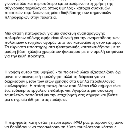
γίνονται όλο και περισσότερο εμπιστευόμενοι στη χρήση της
σύγχρονης τεχνολογίας όπως υψηλός - κάτοχοι συσκευών
ποιοτικών ταμπλετών ως μέσο διαβίβασης των σημαντικών
πληροφοριών στην πελατεία.
Μια στάση πατωμάτων για μια συσκευή αναπαραγωγής
πολυμέσων οθόνης αφής είναι ιδανική για την αναμετάδοση των
πολύτιμων στοιχείων αγοράς από τον καταναλωτή στον έμπορο.
Τα εύρωστα υποστηρίγματα ηλεκτρονικής κατασκευάζονται με τη
μαύρη βάση χάλυβα χρωμάτων ψεκασμού με την ομαλή επιφάνεια
για την καλή ποιότητα.
Η χρήση αυτού του υψηλού - τα ποιοτικά υλικά εξασφαλίζουν όχι
μόνο την οικονομική τιμολόγηση αλλά τη διάρκεια για να
διαρκέσουν μέσω των ετών χρήσης στα υψηλά περιβάλλοντα
κυκλοφορίας. Η στάση πατωμάτων που βλέπει εδώ σήμερα είναι
ένα ευδιάκριτο εργαλείο επίδειξης για. Αγοράστε μια συσκευή
ταμπλετών τοποθετεί για την επιχείρησή σας σήμερα και βλέπει
μια στιγμιαία ώθηση στις πωλήσεις!
Η περίφραξη και η στάση περίπτερων iPAD μας μπορούν όχι μόνο
να βοηθήσουν να προσφέρουν τη λύση χαμηλότερου κόστους