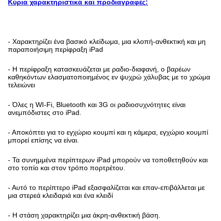
Κύρια χαρακτηριστικά και προδιαγραφές:
- Χαρακτηρίζει ένα βασικό κλείδωμα, μια κλοπή-ανθεκτική και μη
παραποιήσιμη περίφραξη iPad
- Η περίφραξη κατασκευάζεται με ραδιο-διαφανή, ο βαρέων
καθηκόντων ελασματοποιημένος εν ψυχρώ χάλυβας με το χρώμα
τελειώνει
- Όλες η WI-Fi, Bluetooth και 3G οι ραδιοσυχνότητες είναι
ανεμπόδιστες στο iPad.
- Αποκόπτει για το εγχώριο κουμπί και η κάμερα, εγχώριο κουμπί
μπορεί επίσης να είναι.
- Τα συνημμένα περίπτερων iPad μπορούν να τοποθετηθούν και
στο τοπίο και στον τρόπο πορτρέτου.
- Αυτό το περίπτερο iPad εξασφαλίζεται και επαν-επιβάλλεται με
μια στερεά κλειδαριά και ένα κλειδί
- Η στάση χαρακτηρίζει μια άκρη-ανθεκτική βάση.