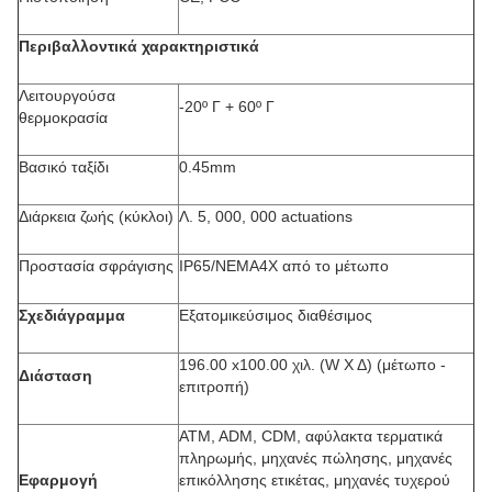
Περιβαλλοντικά χαρακτηριστικά
Λειτουργούσα
-20º Γ + 60º Γ
θερμοκρασία
Βασικό ταξίδι
0.45mm
Διάρκεια ζωής (κύκλοι)
Λ. 5, 000, 000 actuations
Προστασία σφράγισης
IP65/NEMA4X από το μέτωπο
Σχεδιάγραμμα
Εξατομικεύσιμος διαθέσιμος
196.00 x100.00 χιλ. (W Χ Δ) (μέτωπο -
Διάσταση
επιτροπή)
ATM, ADM, CDM, αφύλακτα τερματικά
πληρωμής, μηχανές πώλησης, μηχανές
Εφαρμογή
επικόλλησης ετικέτας, μηχανές τυχερού