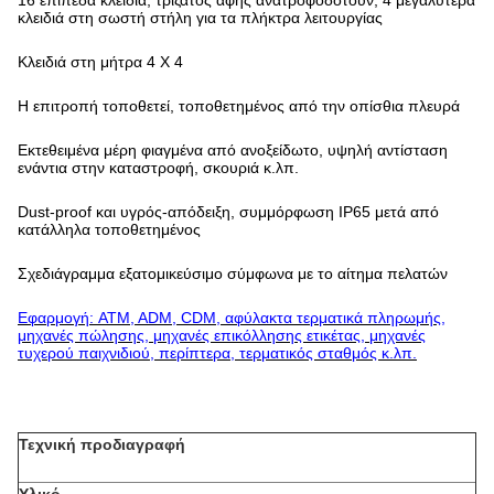
16 επίπεδα κλειδιά, τριζάτος αφής ανατροφοδοτούν, 4 μεγαλύτερα
κλειδιά στη σωστή στήλη για τα πλήκτρα λειτουργίας
Κλειδιά στη μήτρα 4 X 4
Η επιτροπή τοποθετεί, τοποθετημένος από την οπίσθια πλευρά
Εκτεθειμένα μέρη φιαγμένα από ανοξείδωτο, υψηλή αντίσταση
ενάντια στην καταστροφή, σκουριά κ.λπ.
Dust-proof και υγρός-απόδειξη, συμμόρφωση IP65 μετά από
κατάλληλα τοποθετημένος
Σχεδιάγραμμα εξατομικεύσιμο σύμφωνα με το αίτημα πελατών
Εφαρμογή: ATM, ADM, CDM, αφύλακτα τερματικά πληρωμής,
μηχανές πώλησης, μηχανές επικόλλησης ετικέτας, μηχανές
τυχερού παιχνιδιού, περίπτερα, τερματικός σταθμός κ.λπ.
Τεχνική προδιαγραφή