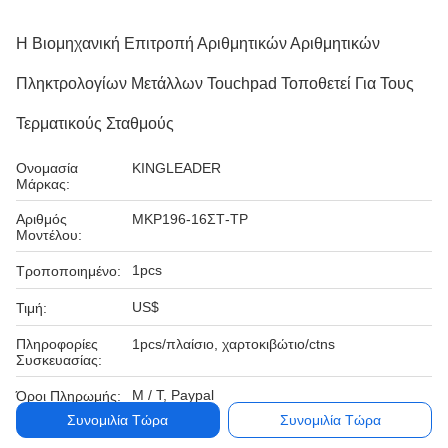
Η Βιομηχανική Επιτροπή Αριθμητικών Αριθμητικών
Πληκτρολογίων Μετάλλων Touchpad Τοποθετεί Για Τους
Τερματικούς Σταθμούς
Ονομασία
KINGLEADER
Μάρκας:
Αριθμός
MKP196-16ΣΤ-TP
Μοντέλου:
1pcs
Τροποποιημένο:
US$
Τιμή:
Πληροφορίες
1pcs/πλαίσιο, χαρτοκιβώτιο/ctns
Συσκευασίας:
Μ / Τ, Paypal
Όροι Πληρωμής:
Συνομιλία Τώρα
Συνομιλία Τώρα