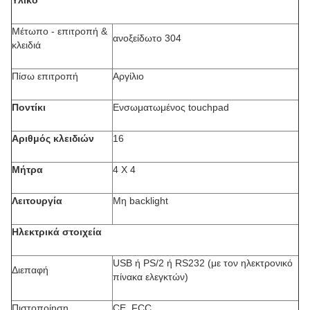
Υλικό
Μέτωπο - επιτροπή &
ανοξείδωτο 304
κλειδιά
Πίσω επιτροπή
Αργίλιο
Ποντίκι
Ενσωματωμένος touchpad
Αριθμός κλειδιών
16
Μήτρα
4 X 4
Λειτουργία
Μη backlight
Ηλεκτρικά στοιχεία
USB ή PS/2 ή RS232 (με τον ηλεκτρονικό
Διεπαφή
πίνακα ελεγκτών)
Πιστοποίηση
CE, FCC