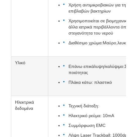
Χρήση αντιμικροβιακών για την π
επιβλαβών βακτηρίων
Χρησιμοποιείται σε βιομηχανικό, στ
άλλα ιατρικά περιβάλλοντα όπου εί
στεγανότητα του νερού
Διαθέσιμο χρώμα:Μαύρο,λευκό ή 
Υλικό
Επάνω επικάλυψη/καλύψιμο:Σιλικόνη
ποιότητας
Πλάκα κάτω: πλαστικό
Ηλεκτρικά
Τεχνική διάταξη:
δεδομένα
Ηλεκτρικό ρεύμα: 10mA
Συμμόρφωση EMC
Λήψη Laser Trackball: 1000dpi