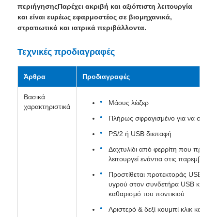
περιήγησηςΠαρέχει ακριβή και αξιόπιστη λειτουργία
και είναι ευρέως εφαρμοστέος σε βιομηχανικά,
στρατιωτικά και ιατρικά περιβάλλοντα.
Τεχνικές προδιαγραφές
Άρθρα
Προδιαγραφές
Βασικά
Μάους λέιζερ
χαρακτηριστικά
Πλήρως σφραγισμένο για να συμμορ
PS/2 ή USB διεπαφή
Δαχτυλίδι από φερρίτη που προστίθ
λειτουργεί ενάντια στις παρεμβολές
Προστίθεται προτεκτοράς USB για 
υγρού στον συνδετήρα USB κατά τ
καθαρισμό του ποντικιού
Αριστερό & δεξί κουμπί κλικ και 3 