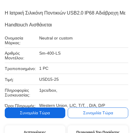
Η Ιατρική Σιλικόνη Ποντικιών USB2.0 IP68 Αδιάβροχη Με
Handtouch Αισθάνεται
Ονομασία
Neutral or custom
Μάρκας:
Αριθμός
Sm-400-LS
Μοντέλου:
1 PC
Τροποποιημένο:
USD15-25
Τιμή:
Πληροφορίες
1pcs/box,
Συσκευασίας:
Western Union, L/C, T/T, , D/A, D/P
Όροι Πληρωμής:
Συνομιλία Τώρα
Συνομιλία Τώρα
Λεπτομέρειες
Περιγραφή Του Προϊόντος