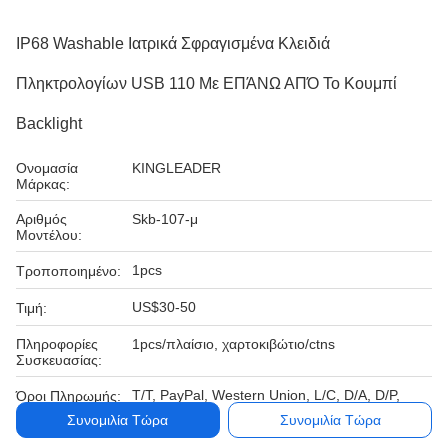
IP68 Washable Ιατρικά Σφραγισμένα Κλειδιά
Πληκτρολογίων USB 110 Με ΕΠΆΝΩ ΑΠΌ Το Κουμπί
Backlight
Ονομασία
KINGLEADER
Μάρκας:
Αριθμός
Skb-107-μ
Μοντέλου:
1pcs
Τροποποιημένο:
US$30-50
Τιμή:
Πληροφορίες
1pcs/πλαίσιο, χαρτοκιβώτιο/ctns
Συσκευασίας:
T/T, PayPal, Western Union, L/C, D/A, D/P,
Όροι Πληρωμής:
Συνομιλία Τώρα
Συνομιλία Τώρα