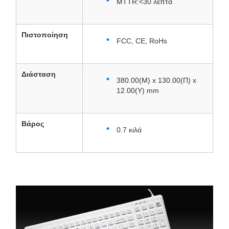
MTTR:<30 λεπτά
Πιστοποίηση
FCC, CE, RoHs
Διάσταση
380.00(Μ) x 130.00(Π) x
12.00(Υ) mm
Βάρος
0.7 κιλά