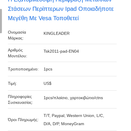
Στάσεων Περίπτερων Ipad Οποιαδήποτε
Μεγέθη Με Vesa Τοποθετεί
Ονομασία
KINGLEADER
Μάρκας:
Αριθμός
Tsk2011-pad-EN04
Μοντέλου:
Τροποποιημένο:
1pcs
Τιμή:
US$
Πληροφορίες
1pcs/πλαίσιο, χαρτοκιβώτιο/ctns
Συσκευασίας:
T/T, Paypal, Western Union, L/C,
Όροι Πληρωμής:
D/A, D/P, MoneyGram