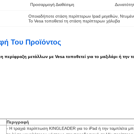
Προσαρμογή Διαθέσιμη
Δυνατότη
Οποιαδήποτε στάση περίπτερων Ipad μεγεθών
, 
Ντυμέν
Το Vesa τοποθετεί τη στάση περίπτερων χάλυβα
φή Του Προϊόντος
μη περίφραξη μετάλλων με Vesa τοποθετεί για το μαξιλάρι ή την 
Περιγραφή
- Η τραχιά περίπτωση KINGLEADER για το iPad ή την ταμπλέτα μπο