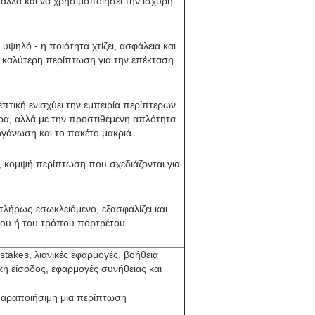
λλά και να χρησιμοποιήσει την ισχυρή
ηλό - η ποιότητα χτίζει, ασφάλεια και
 καλύτερη περίπτωση για την επέκταση
τική ενισχύει την εμπειρία περίπτερων
α, αλλά με την προστιθέμενη απλότητα
οργάνωση και το πακέτο μακριά.
, κομψή περίπτωση που σχεδιάζονται για
λήρως-εσωκλειόμενο, εξασφαλίζει και
πίου ή του τρόπου πορτρέτου.
takes, λιανικές εφαρμογές, βοήθεια
ή είσοδος, εφαρμογές συνήθειας και
η παραποιήσιμη μια περίπτωση