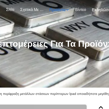
Σπίτι
Σχετικά Με Εμάς
Βίντεο
Προϊόντα
επτομέρειες Για Τα Προϊόν
μη περίφραξη μετάλλων στάσεων περίπτερων Ipad οποιαδήποτε μεγέθη 