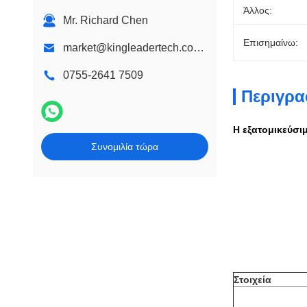
Τείχος μονταρίσματος περίπτερο
Άλλος:
Mr. Richard Chen
Περίπτερο επιφάνειας εργασίας
Επισημαίνω:
market@kingleadertech.com echo@kingleadertech.com
Προσαρμοσμένο περίπτερο σχεδίασης
0755-2641 7509
Ψηφιακό περίπτερο συστημάτων
σηματοδότησης
Περιγρα
Η εξατομικεύσι
Συνομιλία τώρα
Στοιχεία