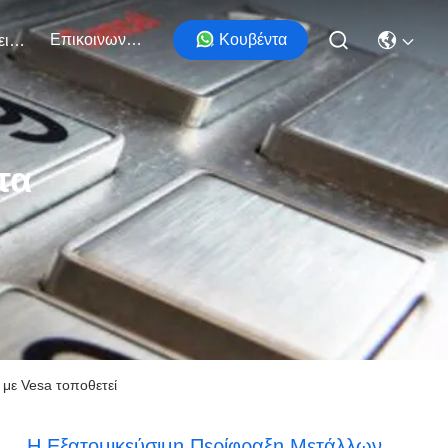
Επικοινωνήστε Μαζί Μας
Κουβέντα
Εκδηλώσεις
τα
με Vesa τοποθετεί
Η Εξατομικεύσιμη Περίφραξη Μετάλλων