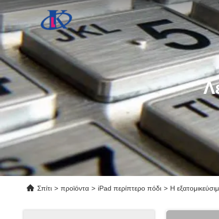
Λ
Σπίτι
>
προϊόντα
>
iPad περίπτερο πόδι
>
Η εξατομικεύσι