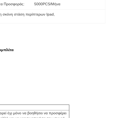
τα Προσφοράς:
5000PCS/μήνα
η σκόνη στάση περίπτερων Ipad
, 
ταμπλέτα
ρεί όχι μόνο να βοηθήσει να προσφέρει