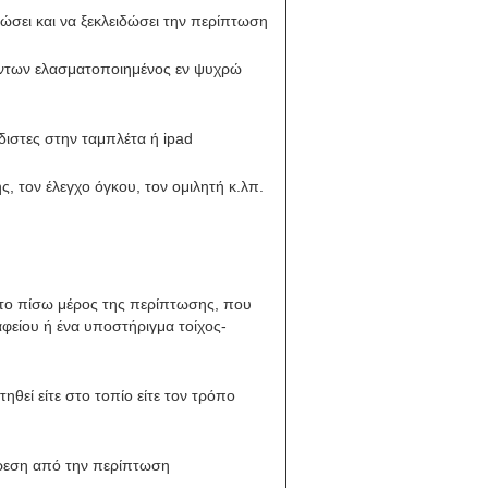
ώσει και να ξεκλειδώσει την περίπτωση
όντων ελασματοποιημένος εν ψυχρώ
όδιστες στην ταμπλέτα ή ipad
, τον έλεγχο όγκου, τον ομιλητή κ.λπ.
στο πίσω μέρος της περίπτωσης, που
φείου ή ένα υποστήριγμα τοίχος-
ηθεί είτε στο τοπίο είτε τον τρόπο
ίρεση από την περίπτωση