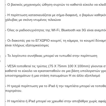
- Ο βασικός μηχανισμός ώθηση-συρτών το καθιστά εύκολο να κλειδ
- Η περίπτωση κατασκευάζεται με σήμα-διαφανή, ο βαρέων καθηκ
χάλυβας με σκόνη-ντυμένος τελειώνει
- Όλες οι ραδιοσυχνότητες της WI-Fi, Bluetooth και 3G είναι ανεμπ
- Οι διακοπές για το ΕΓΧΩΡΙΟ κουμπί, τη κάμερα, το κουμπί δύναμης
είναι πλήρως εξατομικεύσιμες
-
Το λογότυπο συνήθειας μπορεί να τυπωθεί στην περίπτωση
ά
ι
- VESA τοποθετεί τις τρύπες (75 X 75mm 100 X 100mm) γίνονται 
καθιστά το εύκολο να εγκατασταθούν σε μια βάση υπολογιστών γρα
υποστηριγμάτων ή μια στάση πατωμάτων Η σε άλλο εξοπλισμό
- Η τραχιά περίπτωση για το iPad ή την ταμπλέτα μπορεί να τοποθετ
πορτρέτου.
- Η ταμπλέτα ή iPad μπορεί να χρεωθεί στην αποβάθρα χωρίς αφα