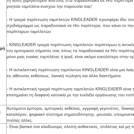
τη λύση χαμηλότερου κόστους στα παραδοσιακά σε Η/υ περίπτερα α
γοητεία ταμπλέτα-ενισχύει την παρουσία σας!
- Η τραχιά περίπτωση ταμπλετών KINGLEADER προσφέρει ίδιο τον υψ
σχεδιάγραμμα ως παραδοσιακά σε Η/υ περίπτερα, που κάνει το την
περίπτερων ταμπλετών.
- KINGLEADER τραχιά περίπτωση ταμπλετών περίπτερων η αντικλεπ
αφή
του εμπορικού σήματός σας όπως τα παραδοσιακά σε Η/υ περίπτερ
μόνο μιας ενιαίας ταμπλέτας ή ipad, είναι ακόμα ευκολότερο στην 
- Η αντικλεπτική περίπτωση ταμπλετών KINGLEADER είναι μια λεία
τις αίθουσες εκθέσεως, λιανική πώληση και άλλα διαστήματα.
- Η αντικλεπτική τραχιά περίπτωση ταμπλετών KINGLEADER είναι π
επισημαίνει τη διαφανή κατοικία με την ευελιξία οργάνωσης του το
Αυτόματοι έμποροι, εμπορικές εκθέσεις, εγγραφή γεγονότος, Sweeps
ή
καταλόγου, ψηφιακό σύστημα σηματοδότησης, μουσεία, υπομονετικ
πολλές άλλες.
- Είναι βασικό ένα κλειδώσιμο, κλοπή-ανθεκτικός, στιλίστας και μ