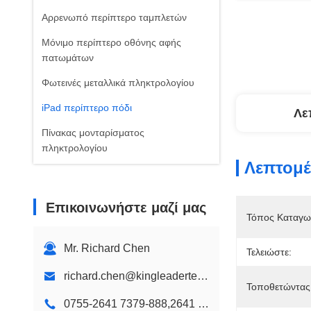
Αρρενωπό περίπτερο ταμπλετών
Μόνιμο περίπτερο οθόνης αφής
πατωμάτων
Φωτεινές μεταλλικά πληκτρολογίου
iPad περίπτερο πόδι
Λε
Πίνακας μονταρίσματος
πληκτρολογίου
Λεπτομέ
Βιομηχανική επιφάνειας εργασίας
πληκτρολογίου
Επικοινωνήστε μαζί μας
αδιάβροχο πληκτρολόγιο
Τόπος Καταγω
Αδιάβροχο ποντίκι
Mr. Richard Chen
Τελειώστε:
πλαστικό πληκτρολόγιο
richard.chen@kingleadertech.com
Τοποθετώντας
Τα παιδιά χρώμα πληκτρολογίου
0755-2641 7379-888,2641 9575