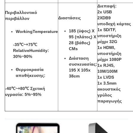
Διεπαφή:
2x USB
Περιβαλλοντικό
Διαστάσεις
2XDB9
περιβάλλον
υποδοχή κάρτας
1x SD/TF,
185 (ύψος) Χ
WorkingTemperature
υποστήριξη
95 (πλάτος) Χ
μέχρι 32G
28 (βάθος)
-35℃~+75℃
1x HDMI,
CMs
RelativeHumidity:
υποστήριξη
30%~90%
Διάσταση
μέχρι 1080P
συσκευασίας:
1x RJ45,
Θερμοκρασία
195 Χ 105x
10M/100M
αποθήκευσης:
38cm
1x LVDS
1x 3.5mm
-40℃~+80℃ Σχετική
ακουστικός
υγρασία: 5%~95%
γρύλος
παραγωγής