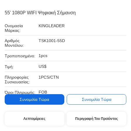
55' 1080P WIFI Ψηφιακή Σήμανση
Ονομασία
KINGLEADER
Μάρκας:
Αριθμός
TSK1001-55D
Μοντέλου:
1pcs
Τροποποιημένο:
US$
Τιμή:
Πληροφορίες
1PCS/CTN
Συσκευασίας:
FOB
Όροι Πληρωμής:
Συνομιλία Τώρα
Συνομιλία Τώρα
Λεπτομέρειες
Περιγραφή Του Προϊόντος