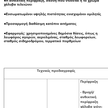
●Η ανθεκτική περίφραξη, σκόνη-που ντύνεται ή το χρώμα
χάλυβα τελειώνει
●Ενσωματωμένοι υψηλής πιστότητας ενισχυμένοι ομιλητές
●Προσαρμογή διαθέσιμη κατόπιν αιτήματος
●Εφαρμογές: χρησιμοποιημένες δημόσια θέσεις, όπως η
λεωφόρος αγορών, αερολιμένας, σταθμός λεωφορείων,
σταθμός σιδηροδρόμου, τερματικό πορθμείων
Τεχνικές προδιαγραφές
Περίφραξη
-
Βροχή/
ανθεκτική
περίφραξη
χάλυβα χιόνι-