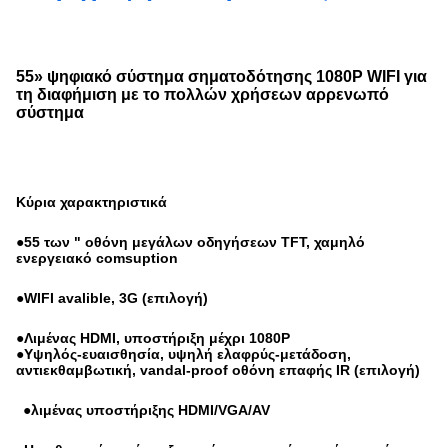
55» ψηφιακό σύστημα σηματοδότησης 1080P WIFI για
τη διαφήμιση με το πολλών χρήσεων αρρενωπό
σύστημα
Κύρια χαρακτηριστικά
●
55 των " οθόνη μεγάλων οδηγήσεων TFT, χαμηλό
ενεργειακό comsuption
●WIFI avalible, 3G (επιλογή)
●Λιμένας HDMI, υποστήριξη μέχρι 1080P
●Υψηλός-ευαισθησία, υψηλή ελαφρύς-μετάδοση,
αντιεκθαμβωτική, vandal-proof οθόνη επαφής IR (επιλογή)
●λιμένας υποστήριξης HDMI/VGA/AV