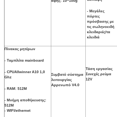
αφής: 10~100g
- Μεγάλες
πόρτες
πρόσβασης με
τις σωληνοειδή
κλειδαριές/τα
κλειδιά
Πίνακας μητέρων
- Ταμπλέτα mainboard
Τάση εργασίας
- CPUAllwinner A10 1,0
Συνεχές ρεύμα
Συμβατό σύστημα
Ghz
12V
λειτουργίας
Αρρενωπό V4.0
- RAM: 512M
- Μνήμη αποθήκευσης:
512M
- WIFI/ethernet