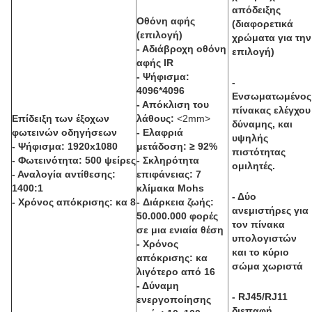
απόδειξης
Οθόνη αφής
(διαφορετικά
(επιλογή)
χρώματα για την
-
Αδιάβροχη οθόνη
επιλογή)
αφής IR
- Ψήφισμα:
-
4096*4096
Ενσωματωμένος
- Απόκλιση του
πίνακας ελέγχου
Επίδειξη των έξοχων
λάθους:
<2mm>
δύναμης, και
φωτεινών οδηγήσεων
-
Ελαφριά
υψηλής
-
Ψήφισμα: 1920x1080
μετάδοση: ≥ 92%
πιστότητας
- Φωτεινότητα: 500 ψείρες
- Σκληρότητα
ομιλητές.
- Αναλογία αντίθεσης:
επιφάνειας: 7
1400:1
κλίμακα Mohs
- Δύο
- Χρόνος απόκρισης: κα 8
- Διάρκεια ζωής:
ανεμιστήρες για
50.000.000 φορές
τον πίνακα
σε μια ενιαία θέση
υπολογιστών
- Χρόνος
και το κύριο
απόκρισης: κα
σώμα χωριστά
λιγότερο από 16
- Δύναμη
- RJ45/RJ11
ενεργοποίησης
διεπαφή